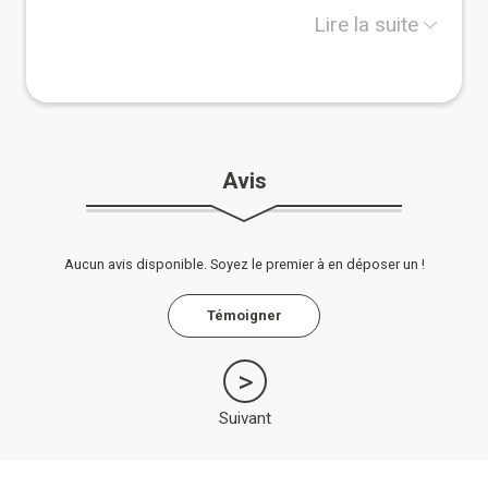
Clermont-Ferrand.
Dans les maisons en kit, rare sont ceux qui mettent
Lire la suite
le contreventement en OSB à l'intérieur. La gamme
est complétée par les murs Facipaille qui comme
son nom l'indique permettent une isolation
intérieure en paille.
N'hésitez pas à me contacter pour de plus amples
informations.
Avis
Aucun avis disponible. Soyez le premier à en déposer un !
Témoigner
Suivant